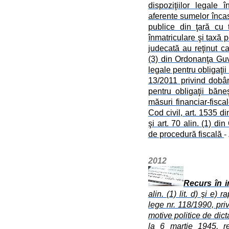
dispoziţiilor legale
aferente sumelor încasa
publice din ţară cu 
înmatriculare şi taxă 
judecată au reţinut ca
(3) din Ordonanţa Guv
legale pentru obligaţii
13/2011 privind dobâ
pentru obligaţii băn
măsuri financiar-fisca
Cod civil, art. 1535 di
şi art. 70 alin. (1) d
de procedură fiscală
-
2012
Recurs în i
alin. (1) lit. d) şi e) r
lege nr. 118/1990, pr
motive politice de dic
la 6 martie 1945, re