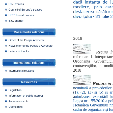
dacă instanța de j
U.N. treaties
mediere, prin care
Council of Europe's treaties
desfacerea căsătorie
HCCH's instruments
divorțului - 31 iulie
E.U. charter
Mass-media relations
2018
Order of the People Advocate
Newsletter of the People’s Advocate
Letters of thanks
Recurs î
referitoare la interpretar
Ordonanța Guvernulu
International relations
contravențiilor, cu modif
2018
International relations
Resources
Recurs în 
neunitară a prevederilor ar
Legislation
(1), (2), (3) și (5) și 
Information of public interest
autorizarea executării lu
Legea nr. 155/2010 a poliț
Announcements
Hotărârea Guvernului nr
Useful links
cadru de organizare și fun