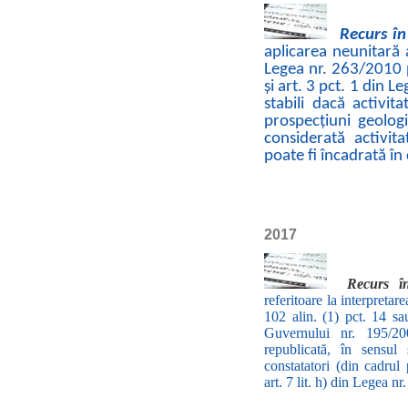
Recurs în
aplicarea neunitară a 
Legea nr. 263/2010 p
și art. 3 pct. 1 din 
stabili dacă activit
prospecțiuni geolog
considerată activit
poate fi încadrată în
2017
Recurs î
referitoare la interpretare
102 alin. (1) pct. 14 s
Guvernului nr. 195/20
republicată, în sensul 
constatatori (din cadrul p
art. 7 lit. h) din Legea n