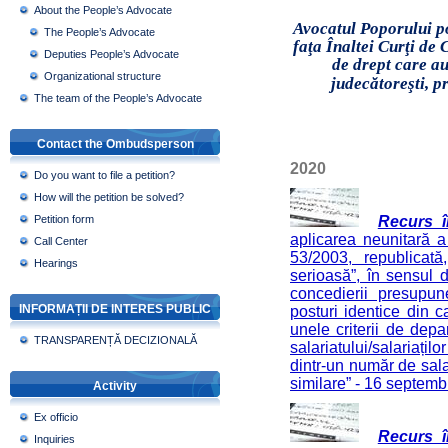
About the People’s Advocate
Avocatul Poporului po
The People’s Advocate
faţa Înaltei Curţi de 
Deputies People’s Advocate
de drept care au
Organizational structure
judecătoreşti, p
The team of the People’s Advocate
Contact the Ombudsperson
2020
Do you want to file a petition?
How will the petition be solved?
Petition form
Recurs în
aplicarea neunitară a d
Call Center
53/2003, republicată
Hearings
serioasă”, în sensul 
concedierii presupun
INFORMAȚII DE INTERES PUBLIC
posturi identice din ca
unele criterii de depar
TRANSPARENȚĂ DECIZIONALĂ
salariatului/salariați
dintr-un număr de salar
similare” - 16 septem
Activity
Ex officio
Recurs în
Inquiries