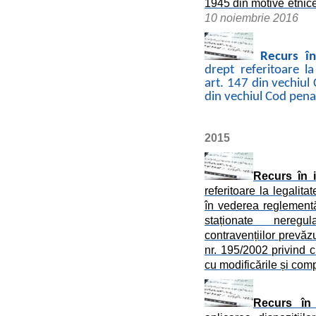
1945 din motive etnice,
10 noiembrie 2016
Recurs în
drept referitoare la
art. 147 din vechiul 
din vechiul Cod pena
2015
Recurs în i
referitoare la legalita
în vederea reglementăr
staționate neregu
contravențiilor prevă
nr. 195/2002 privind c
cu modificările și comp
Recurs în 