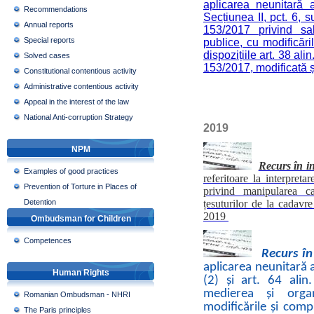
aplicarea neunitară a 
Recommendations
Secțiunea II, pct. 6, s
Annual reports
153/2017 privind sal
Special reports
publice, cu modificăril
dispozițiile art. 38 alin
Solved cases
153/2017, modificată 
Constitutional contentious activity
Administrative contentious activity
Appeal in the interest of the law
National Anti-corruption Strategy
2019
NPM
Recurs în i
Examples of good practices
referitoare la interpret
Prevention of Torture in Places of
privind manipularea c
Detention
țesuturilor de la cadavre
2019
Ombudsman for Children
Competences
Recurs în
aplicarea neunitară a d
Human Rights
(2) și art. 64 ali
medierea și orga
Romanian Ombudsman - NHRI
modificările și compl
The Paris principles