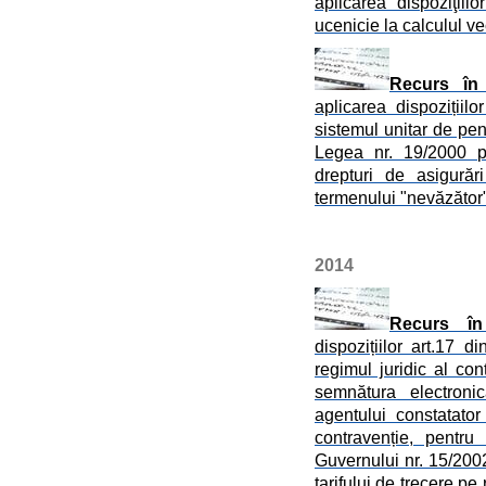
aplicarea dispoziţiil
ucenicie la calculul v
Recurs în 
aplicarea dispozițiil
sistemul unitar de pens
Legea nr. 19/2000 pr
drepturi de asigurăr
termenului "nevăzător
2014
Recurs în
dispozițiilor art.17 
regimul juridic al con
semnătura electroni
agentului constatator
contravenție, pentru
Guvernului nr. 15/2002 
tarifului de trecere p