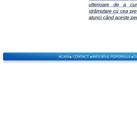
ulterioare de a cu
strămutare cu cea pre
atunci când aceste pe
ACASA
●
CONTACT
●
AVOCATUL POPORULUI
●
C