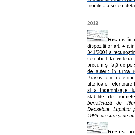
modificată și completa
2013
Recurs în i
dispoziţiilor art. 4 ali
341/2004 a recunoştinţe
contribuit la victor
precum şi faţă de pers
de suferit în urma r
Braşov din noiembri
ulterioare, referitoare
şi a indemnizaţiei l
stabilite de normel
beneficiază de titl
Deosebite, Luptător 
1989, precum şi de ur
Recurs în