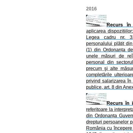
2016
Recurs în 
aplicarea dispozițiilor
Legea cadru nr. 33
personalului plătit din 
(1) din Ordonanța de
unele măsuri de reî
personal din sectorul
precum şi alte măsur
completările ulterioa
privind salarizarea în
publice, art. 8 din Ane
Recurs în i
referitoare la interpret
din Ordonanța Guvern
drepturi persoanelor p
România cu începere 