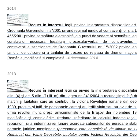
2014
Recurs în interesul legii
privind interpretarea dispozițiilor art
Ordonanța Guvernului nr.2/2001 privind regimul juridic al contravențiilor și a Le
455/2001 privind semnătura electronică, din punct de vedere al semnăturii ag
constatator necesară legalității procesului-verbal de contravenție, 
contravențiile sancționate de Ordonanța Guvernului nr. 15/2002 privind ap
tarifului de utilizare și a tarifului de trecere pe rețeaua de drumuri națion
România, modificată și completată
- 4 decembrie 2014
2013
Recurs în interesul legii
cu privire la interpretarea dispoziţiilo
alin. (4) şi art. 5 alin. (1) lit. m) din Legea nr. 341/2004 a recunoştinţei faţă d
martiri şi luptătorii care au contribuit la victoria Revoluţiei române din de
1989, precum şi faţă de persoanele care şi-au jertfit viaţa sau au avut de suf
urma revoltei muncitoreşti anticomuniste de la Braşov din noiembrie 19
modificările şi completările ulterioare, referitoare la calculul indemnizaţiei
reparatorii şi a indemnizaţiei lunare acordate categoriilor de persoane stabi
normele juridice menţionate (
persoanele care beneficiază de titlurile de L
Remarcat prin Fapte Deosebite, Luptător pentru Victoria Revoluţiei din De