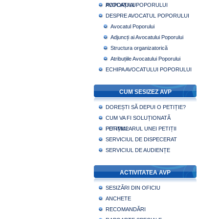
POPORULUI
AVOCAȚI AI POPORULUI
DESPRE AVOCATUL POPORULUI
Avocatul Poporului
Adjuncți ai Avocatului Poporului
Structura organizatorică
Atribuțiile Avocatului Poporului
ECHIPA AVOCATULUI POPORULUI
CUM SESIZEZ AVP
DOREȘTI SĂ DEPUI O PETIȚIE?
CUM VA FI SOLUȚIONATĂ
PETIȚIA?
FORMULARUL UNEI PETIȚII
SERVICIUL DE DISPECERAT
SERVICIUL DE AUDIENȚE
ACTIVITATEA AVP
SESIZĂRI DIN OFICIU
ANCHETE
RECOMANDĂRI