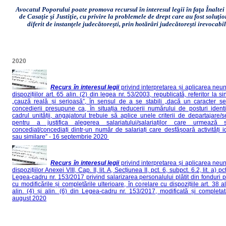
Avocatul Poporului poate promova recursul în interesul legii în faţa Înaltei
de Casaţie şi Justiţie, cu privire la problemele de drept care au fost soluţi
diferit de instanţele judecătoreşti, prin hotărâri judecătoreşti irevocabi
2020
Recurs în interesul legii
privind interpretarea și aplicarea neun
dispozițiilor art. 65 alin. (2) din legea nr. 53/2003, republicată, referitor la s
„cauză reală și serioasă”, în sensul de a se stabili „dacă un caracter se
concedierii presupune ca, în situația reducerii numărului de posturi ident
cadrul unității, angajatorul trebuie să aplice unele criterii de departajare/se
pentru a justifica alegerea salariatului/salariaților care urmează 
concediat/concediați dintr-un număr de salariați care desfășoară activități i
sau similare” - 16 septembrie 2020
Recurs în interesul legii
privind interpretarea și aplicarea neun
dispozițiilor Anexei VIII, Cap. II, lit. A, Secțiunea II, pct. 6, subpct. 6.2, lit. a) pc
Legea-cadru nr. 153/2017 privind salarizarea personalului plătit din fonduri p
cu modificările și completările ulterioare, în corelare cu dispozițiile art. 38 al
alin. (4) și alin. (6) din Legea-cadru nr. 153/2017, modificată și completa
august 2020