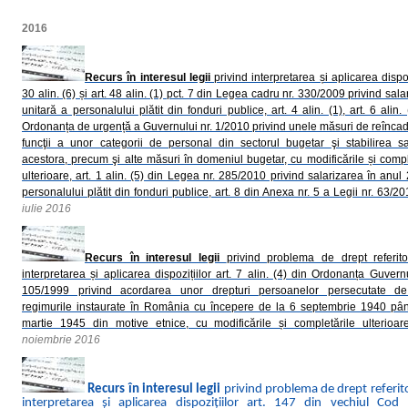
2016
Recurs în interesul legii
privind interpretarea și aplicarea dispoz
30 alin. (6) și art. 48 alin. (1) pct. 7 din Legea cadru nr. 330/2009 privind sala
unitară a personalului plătit din fonduri publice, art. 4 alin. (1), art. 6 alin. 
Ordonanța de urgență a Guvernului nr. 1/2010 privind unele măsuri de reîncad
funcţii a unor categorii de personal din sectorul bugetar şi stabilirea sal
acestora, precum şi alte măsuri în domeniul bugetar, cu modificările și compl
ulterioare, art. 1 alin. (5) din Legea nr. 285/2010 privind salarizarea în anul
personalului plătit din fonduri publice, art. 8 din Anexa nr. 5 a Legii nr. 63/20
iulie 2016
Recurs în interesul legii
privind problema de drept referit
interpretarea și aplicarea dispozițiilor art. 7 alin. (4) din Ordonanța Guvernu
105/1999 privind acordarea unor drepturi persoanelor persecutate de
regimurile instaurate în România cu începere de la 6 septembrie 1940 pâ
martie 1945 din motive etnice, cu modificările și completările ulterioar
noiembrie 2016
Recurs în interesul legii
privind problema de drept referit
interpretarea și aplicarea dispoziţiilor art. 147 din vechiul Cod 