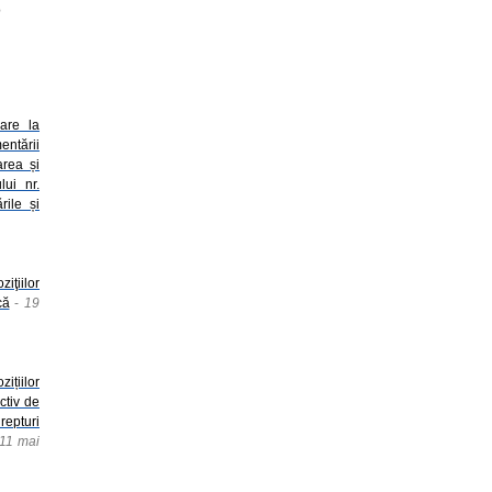
6
oare la
entării
area și
ui nr.
rile și
iţiilor
că
-
19
ițiilor
ctiv de
repturi
11 mai