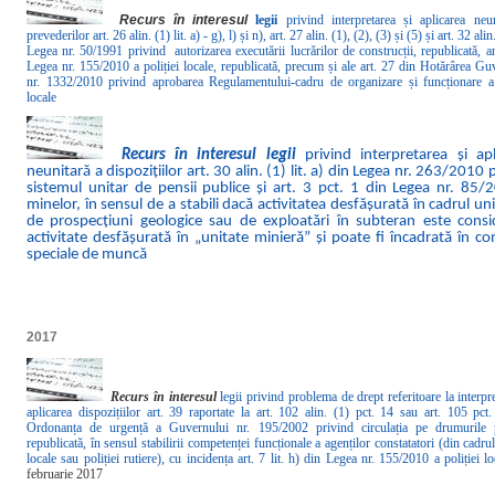
Recurs în interesul
legii
privind interpretarea și aplicarea neu
prevederilor art. 26 alin. (1) lit. a) - g), l) și n), art. 27 alin. (1), (2), (3) și (5) și art. 32 alin
Legea nr. 50/1991 privind autorizarea executării lucrărilor de construcții, republicată, ar
Legea nr. 155/2010 a poliției locale, republicată, precum și ale art. 27 din Hotărârea Gu
nr. 1332/2010 privind aprobarea Regulamentului-cadru de organizare și funcționare a 
locale
Recurs în interesul
legii
privind interpretarea și apl
neunitară a dispozițiilor art. 30 alin. (1) lit. a) din Legea nr. 263/2010 
sistemul unitar de pensii publice și art. 3 pct. 1 din Legea nr. 85/
minelor, în sensul de a stabili dacă activitatea desfășurată în cadrul uni
de prospecțiuni geologice sau de exploatări în subteran este consi
activitate desfășurată în „unitate minieră” și poate fi încadrată în con
speciale de muncă
2017
Recurs în interesul
legii privind problema de drept referitoare la interpre
aplicarea dispozițiilor art. 39 raportate la art. 102 alin. (1) pct. 14 sau art. 105 pct
Ordonanța de urgență a Guvernului nr. 195/2002 privind circulația pe drumurile p
republicată, în sensul stabilirii competenței funcționale a agenților constatatori (din cadrul
locale sau poliției rutiere), cu incidența art. 7 lit. h) din Legea nr. 155/2010 a poliției l
februarie 2017