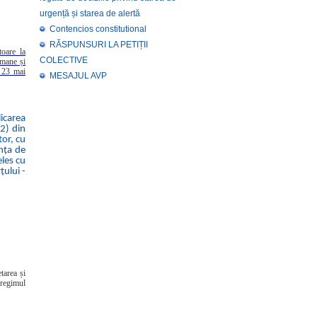
urgență și starea de alertă
Contencios constitutional
RĂSPUNSURI LA PETIȚII
oare la
COLECTIVE
umane și
- 23 mai
MESAJUL AVP
icarea
(2) din
or, cu
anța de
eles cu
țului -
tarea și
 regimul