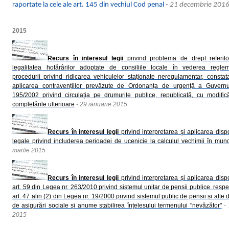
raportate la cele ale art. 145 din vechiul Cod penal
- 21 decembrie 201
2015
Recurs în interesul legii
privind problema de drept referit
legalitatea hotărârilor adoptate de consiliile locale în vederea reglem
procedurii privind ridicarea vehiculelor staționate neregulamentar, constat
aplicarea contravențiilor prevăzute de Ordonanța de urgență a Guvernul
195/2002 privind circulația pe drumurile publice, republicată, cu modifică
completările ulterioare
- 29 ianuarie 2015
Recurs în interesul legii
privind interpretarea şi aplicarea dispoz
legale privind includerea perioadei de ucenicie la calculul vechimii în mun
martie 2015
Recurs în interesul legii
privind interpretarea și aplicarea dispoz
art. 59 din Legea nr. 263/2010 privind sistemul unitar de pensii publice, respe
art. 47 alin (2) din Legea nr. 19/2000 privind sistemul public de pensii și alte d
de asigurări sociale și anume stabilirea înțelesului termenului "nevăzător"
-
2015