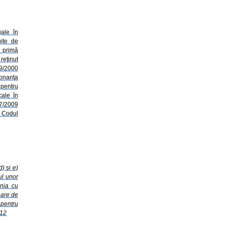
gale în
uite de
e primă
reţinut
 9/2000
donanţa
 pentru
cale în
87/2009
- Codul
 d) şi e)
ul unor
ânia cu
oare de
pentru
012