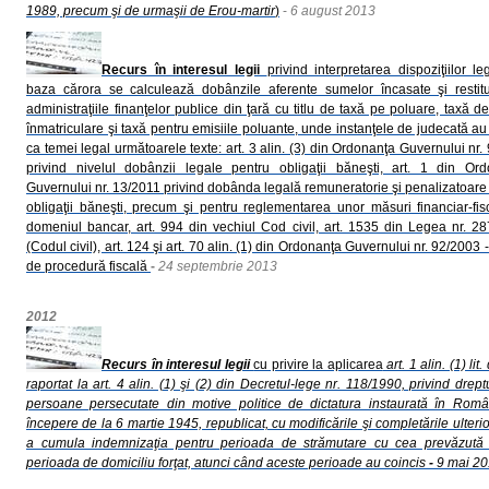
1989, precum şi de urmaşii de Erou-martir
)
-
6 august 2013
Recurs în interesul legii
privind interpretarea dispoziţiilor le
baza cărora se calculează dobânzile aferente sumelor încasate şi restit
administraţiile finanţelor publice din ţară cu titlu de taxă pe poluare, taxă d
înmatriculare şi taxă pentru emisiile poluante, unde instanţele de judecată au 
ca temei legal următoarele texte: art. 3 alin. (3) din Ordonanţa Guvernului nr.
privind nivelul dobânzii legale pentru obligaţii băneşti, art. 1 din Or
Guvernului nr. 13/2011 privind dobânda legală remuneratorie şi penalizatoare
obligaţii băneşti, precum şi pentru reglementarea unor măsuri financiar-fis
domeniul bancar, art. 994 din vechiul Cod civil, art. 1535 din Legea nr. 2
(Codul civil), art. 124 şi art. 70 alin. (1) din Ordonanţa Guvernului nr. 92/2003 
de procedură fiscală
-
24 septembrie 2013
2012
Recurs în interesul legii
cu privire la aplicarea
art. 1 alin. (1) lit.
raportat la art. 4 alin. (1) şi (2) din Decretul-lege nr. 118/1990, privind drept
persoane persecutate din motive politice de dictatura instaurată în Rom
începere de la 6 martie 1945, republicat, cu modificările şi completările ulteri
a cumula indemnizaţia pentru perioada de strămutare cu cea prevăzută 
perioada de domiciliu forţat, atunci când aceste perioade au coincis
-
9 mai 2