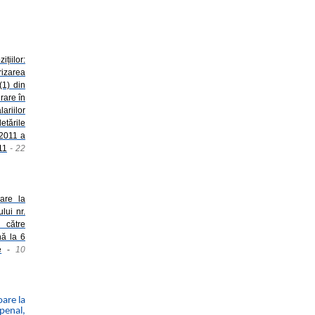
ițiilor:
rizarea
(1) din
rare în
ariilor
etările
 2011 a
11
- 22
oare la
lui nr.
 către
nă la 6
e
-
10
oare la
penal,