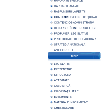
RAPOARTE SPECIALE
RAPOARTE ANUALE
RĂSPUNSURI LA PETIȚII
COLECTIVE
CONTENCIOS CONSTITUȚIONAL
CONTENCIOS ADMINISTRATIV
RECURSUL ÎN INTERESUL LEGII
PROPUNERI LEGISLATIVE
PROTOCOALE DE COLABORARE
STRATEGIA NAȚIONALĂ
ANTICORUPȚIE
MNP
LEGISLAȚIE
PREZENTARE
STRUCTURA
ACTIVITATE
CAZUISTICĂ
INFORMAȚII UTILE
EVENIMENTE
MATERIALE INFORMATIVE
CHESTIONARE