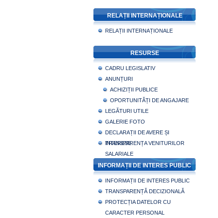
RELAȚII INTERNAȚIONALE
RELAȚII INTERNAȚIONALE
RESURSE
CADRU LEGISLATIV
ANUNȚURI
ACHIZIȚII PUBLICE
OPORTUNITĂȚI DE ANGAJARE
LEGĂTURI UTILE
GALERIE FOTO
DECLARAȚII DE AVERE ȘI
INTERESE
TRANSPARENȚA VENITURILOR
SALARIALE
INFORMAȚII DE INTERES PUBLIC
INFORMAȚII DE INTERES PUBLIC
TRANSPARENȚĂ DECIZIONALĂ
PROTECȚIA DATELOR CU
CARACTER PERSONAL