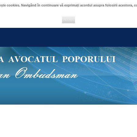
sește cookies. Navigând în continuare vă exprimați acordul asupra folosirii acestora,
Accept