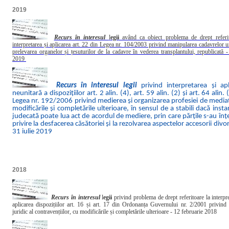
2019
Recurs în interesul
l
egii
având ca obiect problema de drept referit
interpretarea și aplicarea art. 22 din Legea nr. 104/2003 privind manipularea cadavrelor 
prelevarea organelor și țesuturilor de la cadavre în vederea transplantului, republicată 
2019
Recurs în interesul legii
privind interpretarea și apl
neunitară a dispozițiilor art. 2 alin. (4), art. 59 alin. (2) și art. 64 alin. 
Legea nr. 192/2006 privind medierea și organizarea profesiei de mediat
modificările și completările ulterioare, în sensul de a stabili dacă inst
judecată poate lua act de acordul de mediere, prin care părțile s-au înț
privire la desfacerea căsătoriei și la rezolvarea aspectelor accesorii divor
31 iulie 2019
2018
Recurs în interesul
l
egii
privind problema de drept referitoare la interpre
aplicarea dispozițiilor art. 16 și art. 17 din Ordonanța Guvernului nr. 2/2001 privind
juridic al contravențiilor, cu modificările și completările ulterioare - 12 februarie 2018