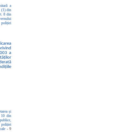
nitară a
. (1) din
t. 8 din
vernului
poliției
icarea
privind
2003 a
tăților
derată
dițiile
tarea și
. 10 din
ublice,
 poliției
ocale
- 9