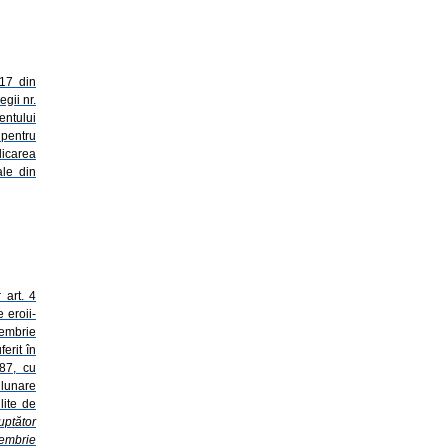
.17 din
gii nr.
entului
pentru
licarea
ale din
r art. 4
e eroii-
cembrie
erit în
87, cu
 lunare
lite de
uptător
cembrie