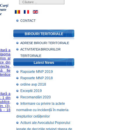
 Curţi
onate
le
CONTACT
BIROURI TERITORIALE
ADRESE BIROURI TERITORIALE
ACTIVITATEA BIROURILOR
itară a
intagma
TERITORIALE
rios al
ice din
Latest News
lecție,
să fie
Rapoarte MNP 2019
dentice
Rapoarte MNP 2018
ordine avp 2018
Exceptii 2019
itară a
Recomandări 2020
t. 1 din
ublice,
Informare cu privire la actele
in. (3),
tă - 18
normative cu incidență în materia
drepturilor cetățenilor
Actiuni ale Avocatului Poporului
legate de deciziile privind starea de