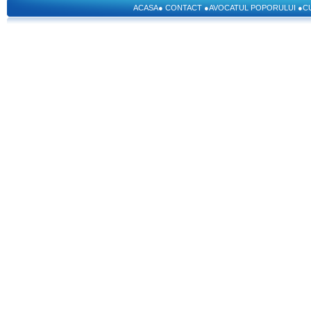
ACASA
●
CONTACT
●
AVOCATUL POPORULUI
●
C