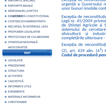
Excepția de neconstituț
RAPOARTE SPECIALE
urgenţă a Guvernului nr
RAPOARTE ANUALE
unor bunuri imobile conf
RĂSPUNSURI LA PETIȚII
COLECTIVE
CONTENCIOS CONSTITUȚIONAL
Excepția de neconstituți
Legii nr. 45/2009 privin
CONTENCIOS ADMINISTRATIV
de Științei Agricole și 
RECURSUL ÎN INTERESUL LEGII
sistemului de cercetare
PROPUNERI LEGISLATIVE
silviculturii și indus
PROTOCOALE DE COLABORARE
completările ulterioare -
STRATEGIA NAȚIONALĂ
Excepția de neconstituți
ANTICORUPȚIE
1
(2), art. 439 alin. (4
) 
MNP
Codul de procedură pen
LEGISLAȚIE
PREZENTARE
STRUCTURA
ACTIVITATE
CAZUISTICĂ
INFORMAȚII UTILE
EVENIMENTE
MATERIALE INFORMATIVE
CHESTIONARE