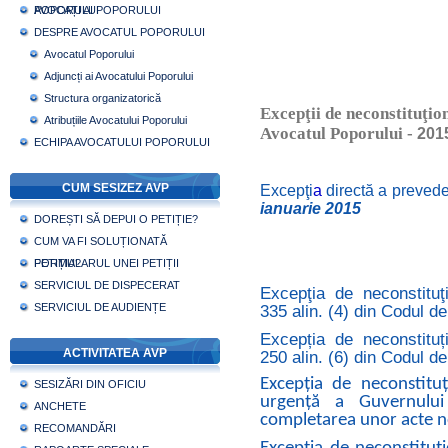
POPORULUI
AVOCAȚI AI POPORULUI
DESPRE AVOCATUL POPORULUI
Avocatul Poporului
Adjuncți ai Avocatului Poporului
Structura organizatorică
Excepţii de neconstituţion
Atribuțiile Avocatului Poporului
Avocatul Poporului -
201
ECHIPA AVOCATULUI POPORULUI
CUM SESIZEZ AVP
Excepţi
a
directă a prevede
ianuarie 2015
DOREȘTI SĂ DEPUI O PETIȚIE?
CUM VA FI SOLUȚIONATĂ
PETIȚIA?
FORMULARUL UNEI PETIȚII
SERVICIUL DE DISPECERAT
Excepţia de neconstituţi
SERVICIUL DE AUDIENȚE
335 alin. (4) din Codul d
Excepția de neconstituți
ACTIVITATEA AVP
250 alin. (6) din Codul d
Excepția de neconstituț
SESIZĂRI DIN OFICIU
urgență a Guvernului
ANCHETE
completarea unor acte 
RECOMANDĂRI