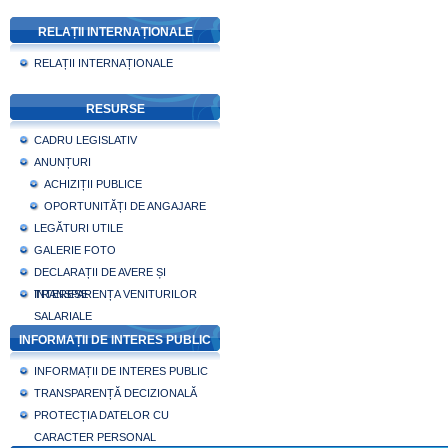
RELAȚII INTERNAȚIONALE
RELAȚII INTERNAȚIONALE
RESURSE
CADRU LEGISLATIV
ANUNȚURI
ACHIZIȚII PUBLICE
OPORTUNITĂȚI DE ANGAJARE
LEGĂTURI UTILE
GALERIE FOTO
DECLARAȚII DE AVERE ȘI
INTERESE
TRANSPARENȚA VENITURILOR
SALARIALE
INFORMAȚII DE INTERES PUBLIC
INFORMAȚII DE INTERES PUBLIC
TRANSPARENȚĂ DECIZIONALĂ
PROTECȚIA DATELOR CU
CARACTER PERSONAL