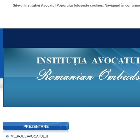
Site-ul Instituției Avocatul Poporului folosește cookies. Navigând în continu
PREZENTARE
MESAJUL AVOCATULUI