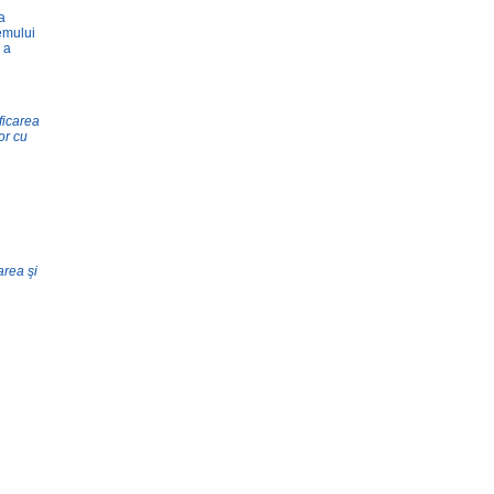
a
emului
 a
ficarea
or cu
area şi