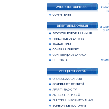
AVOCATUL COPILULUI
Ordon
n
COMPETENȚE
DREPTURILE OMULUI
a prev
și c
AVOCATUL POPORULUI - NHRI
PRINCIPIILE DE LA PARIS
TRATATE ONU
CONSILIUL EUROPEI
CONFERINȚA DE LA HAGA
referi
UE - CARTA
RELAȚII CU PRESA
ORDINUL AVOCATULUI
POPORULUI
COMUNICATE DE PRESĂ
APARIȚII RADIO TV
ARTICOLE DE PRESĂ
BULETINUL INFORMATIV AL AVP
SCRISORI DE MULȚUMIRE