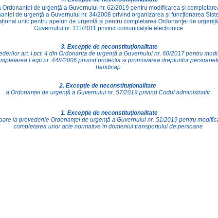
a Ordonanței de urgenţă a Guvernului nr. 62/2019 pentru modificarea și completare
anței de urgenţă a Guvernului nr. 34/2008 privind organizarea și funcționarea Sist
ațional unic pentru apeluri de urgență și pentru completarea Ordonanţei de urgență
Guvernului nr. 111/2011 privind comunicațiile electronice
3.
Excepție de neconstituționalitate
ederilor art. I pct. 4 din Ordonanța de urgență a Guvernului nr. 60/2017 pentru modi
ompletarea Legii nr. 448/2006 privind protecția și promovarea drepturilor persoanel
handicap
2. Excepție de neconstituționalitate
a Ordonanței de urgență a Guvernului nr. 57/2019 privind Codul administrativ
1. Excepție de neconstituționalitate
toare la prevederile Ordonanței de urgență a Guvernului nr. 51/2019
pentru modific
completarea unor acte normative în domeniul transportului de persoane