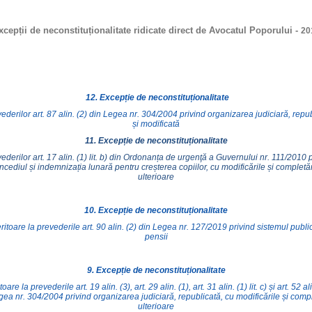
xcepții de neconstituționalitate ridicate direct de Avocatul Poporului -
20
12.
E
xcepție de neconstituționalitate
ederilor art. 87 alin. (2) din Legea nr. 304/2004 privind organizarea judiciară, repu
și modificată
11. Excepție de neconstituționalitate
ederilor art. 17 alin. (1) lit. b) din Ordonanța de urgenţă a Guvernului nr. 111/2010 
ncediul și indemnizația lunară pentru creșterea copiilor, cu modificările și completăr
ulterioare
10. Excepție de neconstituționalitate
eritoare la prevederile art. 90 alin. (2) din Legea nr. 127/2019 privind sistemul publi
pensii
9.
Excepție de neconstituționalitate
toare la prevederile art. 19 alin. (3), art. 29 alin. (1), art. 31 alin. (1) lit. c) și art. 52 al
gea nr. 304/2004 privind organizarea judiciară, republicată, cu modificările și compl
ulterioare