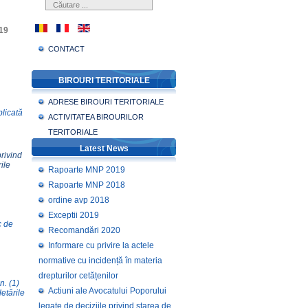
19
CONTACT
BIROURI TERITORIALE
ADRESE BIROURI TERITORIALE
blicată
ACTIVITATEA BIROURILOR
TERITORIALE
Latest News
privind
ile
Rapoarte MNP 2019
Rapoarte MNP 2018
ordine avp 2018
Exceptii 2019
c de
Recomandări 2020
Informare cu privire la actele
normative cu incidență în materia
drepturilor cetățenilor
in. (1)
Actiuni ale Avocatului Poporului
etările
legate de deciziile privind starea de