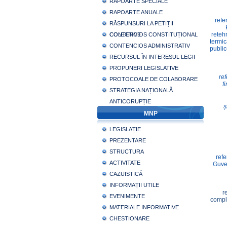
RAPOARTE SPECIALE
RAPOARTE ANUALE
refe
RĂSPUNSURI LA PETIȚII
reteh
COLECTIVE
CONTENCIOS CONSTITUȚIONAL
termic
CONTENCIOS ADMINISTRATIV
public
RECURSUL ÎN INTERESUL LEGII
PROPUNERI LEGISLATIVE
ref
PROTOCOALE DE COLABORARE
f
STRATEGIA NAȚIONALĂ
ANTICORUPȚIE
ș
MNP
LEGISLAȚIE
PREZENTARE
STRUCTURA
refe
ACTIVITATE
Guver
CAZUISTICĂ
INFORMAȚII UTILE
r
EVENIMENTE
comple
MATERIALE INFORMATIVE
CHESTIONARE