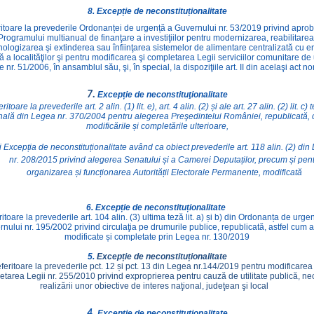
8. Excepție de neconstituționalitate
ritoare la prevederile Ordonanței de urgență a Guvernului nr. 53/2019 privind apro
Programului multianual de finanţare a investiţiilor pentru modernizarea, reabilitarea
nologizarea şi extinderea sau înfiinţarea sistemelor de alimentare centralizată cu e
ă a localităţilor şi pentru modificarea şi completarea Legii serviciilor comunitare de ut
e nr. 51/2006, în ansamblul său, şi, în special, la dispoziţiile art. II din acelaşi act n
7.
Excepție de neconstituţionalitate
eritoare la prevederile art. 2 alin. (1) lit. e), art. 4 alin. (2) și ale art. 27 alin. (2) lit. c)
t
inală din Legea nr. 370/2004 pentru alegerea Preşedintelui României, republicată, 
modificările și completările ulterioare,
i Excepția de neconstituționalitate având ca obiect prevederile art. 118 alin. (2) di
nr. 208/2015 privind alegerea Senatului și a Camerei Deputaților, precum și pen
organizarea și funcționarea Autorității Electorale Permanente, modificată
6. Excepție de neconstituționalitate
ritoare la prevederile art. 104 alin. (3) ultima teză lit. a) și b) din Ordonanța de urge
nului nr. 195/2002 privind circulaţia pe drumurile publice, republicată, astfel cum a
modificate și completate prin Legea nr. 130/2019
5.
Excepție de neconstituționalitate
eferitoare la prevederile pct. 12 și pct. 13 din Legea nr.144/2019 pentru modificarea 
tarea Legii nr. 255/2010 privind exproprierea pentru cauză de utilitate publică, n
realizării unor obiective de interes naţional, judeţean şi local
4.
Excepție de neconstituționalitate