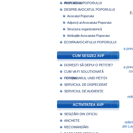
POPORULUI
AVOCAȚI AI POPORULUI
DESPRE AVOCATUL POPORULUI
E
Avocatul Poporului
Adjuncți ai Avocatului Poporului
Structura organizatorică
Atribuțiile Avocatului Poporului
ECHIPA AVOCATULUI POPORULUI
a prev
CUM SESIZEZ AVP
DOREȘTI SĂ DEPUI O PETIȚIE?
a prev
co
CUM VA FI SOLUȚIONATĂ
PETIȚIA?
FORMULARUL UNEI PETIȚII
SERVICIUL DE DISPECERAT
SERVICIUL DE AUDIENȚE
ref
ACTIVITATEA AVP
SESIZĂRI DIN OFICIU
ANCHETE
referi
din Le
RECOMANDĂRI