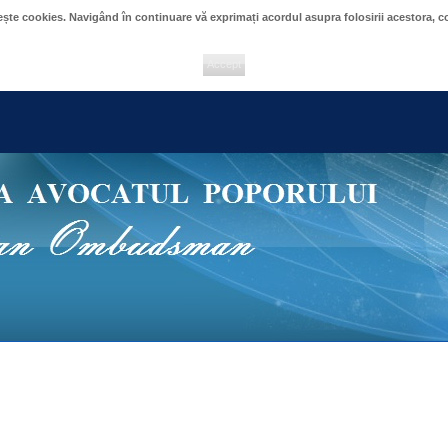
sește cookies. Navigând în continuare vă exprimați acordul asupra folosirii acestora,
Accept