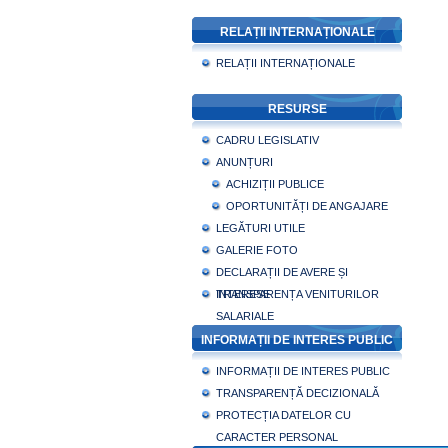
RELAȚII INTERNAȚIONALE
RELAȚII INTERNAȚIONALE
RESURSE
CADRU LEGISLATIV
ANUNȚURI
ACHIZIȚII PUBLICE
OPORTUNITĂȚI DE ANGAJARE
LEGĂTURI UTILE
GALERIE FOTO
DECLARAȚII DE AVERE ȘI
INTERESE
TRANSPARENȚA VENITURILOR
SALARIALE
INFORMAȚII DE INTERES PUBLIC
INFORMAȚII DE INTERES PUBLIC
TRANSPARENȚĂ DECIZIONALĂ
PROTECȚIA DATELOR CU
CARACTER PERSONAL