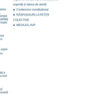
urgență și starea de alertă
barea
Contencios constitutional
,
RĂSPUNSURI LA PETIȚII
nergie
ilităţi
COLECTIVE
ormativ
MESAJUL AVP
eza
cu
n Legea
tru
nță a
u fost
şi
ecesară