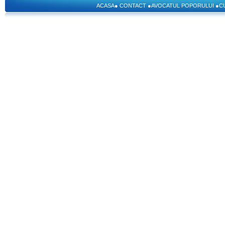
ACASA
●
CONTACT
●
AVOCATUL POPORULUI
●
C