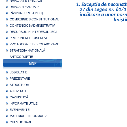
RAPOARTE SPECIALE
1. Excepție de neconsti
RAPOARTE ANUALE
27 din Legea nr. 61/
RĂSPUNSURI LA PETIȚII
încălcare a unor norm
linișt
COLECTIVE
CONTENCIOS CONSTITUȚIONAL
CONTENCIOS ADMINISTRATIV
RECURSUL ÎN INTERESUL LEGII
PROPUNERI LEGISLATIVE
PROTOCOALE DE COLABORARE
STRATEGIA NAȚIONALĂ
ANTICORUPȚIE
MNP
LEGISLAȚIE
PREZENTARE
STRUCTURA
ACTIVITATE
CAZUISTICĂ
INFORMAȚII UTILE
EVENIMENTE
MATERIALE INFORMATIVE
CHESTIONARE