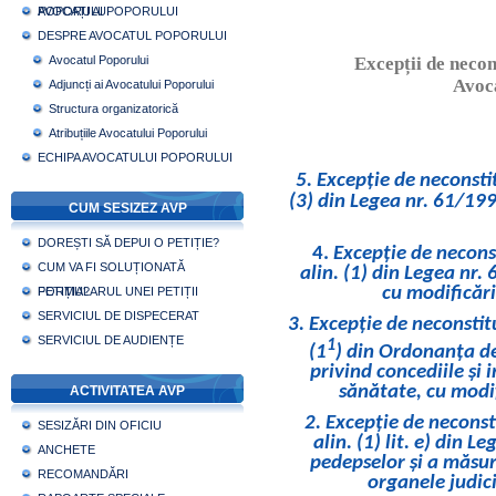
POPORULUI
AVOCAȚI AI POPORULUI
DESPRE AVOCATUL POPORULUI
Avocatul Poporului
Excepții de necon
Avoca
Adjuncți ai Avocatului Poporului
Structura organizatorică
Atribuțiile Avocatului Poporului
ECHIPA AVOCATULUI POPORULUI
5. Excepție de neconstit
(3) din Legea nr. 61/199
CUM SESIZEZ AVP
DOREȘTI SĂ DEPUI O PETIȚIE?
4.
Excepție de neconst
CUM VA FI SOLUȚIONATĂ
alin. (1) din Legea nr. 
cu modificări
PETIȚIA?
FORMULARUL UNEI PETIȚII
SERVICIUL DE DISPECERAT
3.
Excepție de neconstitu
SERVICIUL DE AUDIENȚE
1
(1
) din Ordonanța d
privind concediile și 
sănătate, cu modif
ACTIVITATEA AVP
2.
Excepție de neconst
SESIZĂRI DIN OFICIU
alin. (1) lit. e) din
ANCHETE
pedepselor și a măsuri
RECOMANDĂRI
organele judici