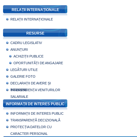
RELAȚII INTERNAȚIONALE
RELAȚII INTERNAȚIONALE
RESURSE
CADRU LEGISLATIV
ANUNȚURI
ACHIZIȚII PUBLICE
OPORTUNITĂȚI DE ANGAJARE
LEGĂTURI UTILE
GALERIE FOTO
DECLARAȚII DE AVERE ȘI
INTERESE
TRANSPARENȚA VENITURILOR
SALARIALE
INFORMAȚII DE INTERES PUBLIC
INFORMAȚII DE INTERES PUBLIC
TRANSPARENȚĂ DECIZIONALĂ
PROTECȚIA DATELOR CU
CARACTER PERSONAL