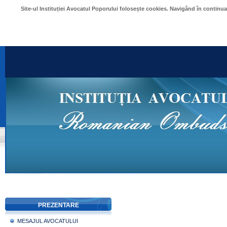
Site-ul Instituției Avocatul Poporului folosește cookies. Navigând în continu
PREZENTARE
MESAJUL AVOCATULUI