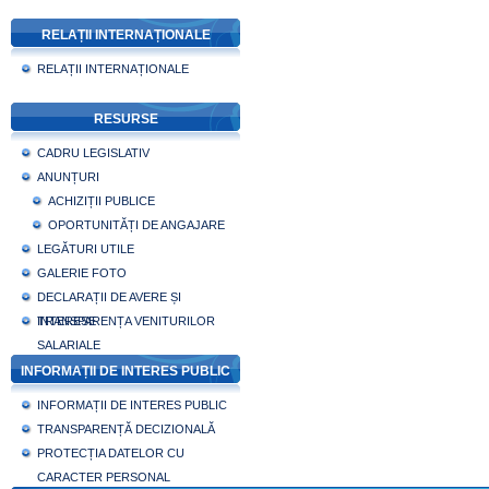
RELAȚII INTERNAȚIONALE
RELAȚII INTERNAȚIONALE
RESURSE
CADRU LEGISLATIV
ANUNȚURI
ACHIZIȚII PUBLICE
OPORTUNITĂȚI DE ANGAJARE
LEGĂTURI UTILE
GALERIE FOTO
DECLARAȚII DE AVERE ȘI
INTERESE
TRANSPARENȚA VENITURILOR
SALARIALE
INFORMAȚII DE INTERES PUBLIC
INFORMAȚII DE INTERES PUBLIC
TRANSPARENȚĂ DECIZIONALĂ
PROTECȚIA DATELOR CU
CARACTER PERSONAL