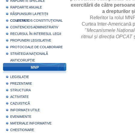
RAPOARTE SPECIALE
exercitării de către persoanel
RAPOARTE ANUALE
a drepturilor ș
RĂSPUNSURI LA PETIȚII
Referitor la rolul MN
COLECTIVE
CONTENCIOS CONSTITUȚIONAL
Curtea Inter-Americană p
CONTENCIOS ADMINISTRATIV
ʺ
Mecanismele Naționale
RECURSUL ÎN INTERESUL LEGII
ritmul și direcția OPCAT ș
PROPUNERI LEGISLATIVE
PROTOCOALE DE COLABORARE
STRATEGIA NAȚIONALĂ
ANTICORUPȚIE
MNP
LEGISLAȚIE
PREZENTARE
STRUCTURA
ACTIVITATE
CAZUISTICĂ
INFORMAȚII UTILE
EVENIMENTE
MATERIALE INFORMATIVE
CHESTIONARE