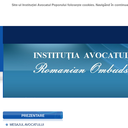
Site-ul Instituției Avocatul Poporului folosește cookies. Navigând în continu
PREZENTARE
MESAJUL AVOCATULUI