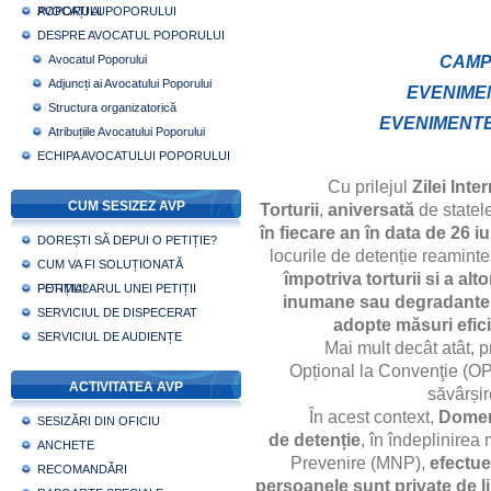
POPORULUI
AVOCAȚI AI POPORULUI
DESPRE AVOCATUL POPORULUI
Avocatul Poporului
CAMP
Adjuncți ai Avocatului Poporului
EVENIME
Structura organizatorică
EVENIMENTE
Atribuțiile Avocatului Poporului
ECHIPA AVOCATULUI POPORULUI
Cu prilejul
Zilei Inte
CUM SESIZEZ AVP
Torturii
,
aniversată
de statel
în fiecare an în data de 26 i
DOREȘTI SĂ DEPUI O PETIȚIE?
locurile de detenție reaminte
CUM VA FI SOLUȚIONATĂ
împotriva torturii si a al
PETIȚIA?
FORMULARUL UNEI PETIȚII
inumane sau degradante î
SERVICIUL DE DISPECERAT
adopte măsuri efici
SERVICIUL DE AUDIENȚE
Mai mult decât atât, p
Opțional la
Convenţie (OP
ACTIVITATEA AVP
săvârșir
În acest context,
Domeni
SESIZĂRI DIN OFICIU
de detenție
, în îndeplinire
ANCHETE
Prevenire (MNP),
efectuea
RECOMANDĂRI
persoanele sunt private de lib