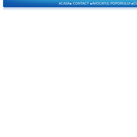
ACASA
●
CONTACT
●
AVOCATUL POPORULUI
●
C