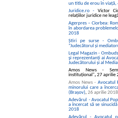
un titlu de erou în viaţă
Juridice.ro -
Victor C
relaţiilor juridice ne le
Agerpres – Ciorbea: Româ
în abordarea problemelor j
2018
Știri pe surse -
Ombu
”Judecătorul şi mediatoru
Legal Magazin - Ombudsm
şi reprezentanți ai Avoc
Judecătorului și al Media
Amos News -
Sem
instituțional"
,
27 aprilie
Amos News -
Avocatul P
minorului care a încerc
(Brașov)
,
26 aprilie 2018
Adevărul - Avocatul Popor
a încercat să se sinucid
2018
Adevărul - Avocatul p