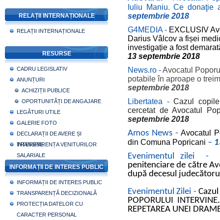
Iuliu Maniu. Ce donaţie a
septembrie 2018
RELAȚII INTERNAȚIONALE
G4MEDIA -
EXCLUSIV Avoca
RELAȚII INTERNAȚIONALE
Darius Vâlcov a fișei medic
investigație a fost demarat
RESURSE
13 septembrie 2018
CADRU LEGISLATIV
News.ro -
Avocatul Poporulu
potabile în aproape o treime
ANUNȚURI
septembrie 2018
ACHIZIȚII PUBLICE
Libertatea -
Cazul copil
OPORTUNITĂȚI DE ANGAJARE
cercetat de Avocatul Po
LEGĂTURI UTILE
septembrie 2018
GALERIE FOTO
Amos News -
Avocatul P
DECLARAȚII DE AVERE ȘI
din Comuna Popricani
–
1
INTERESE
TRANSPARENȚA VENITURILOR
Evenimentul zilei 
SALARIALE
penitenciare de către Avo
INFORMAȚII DE INTERES PUBLIC
după decesul judecătoru
INFORMAȚII DE INTERES PUBLIC
Evenimentul Zilei -
Cazul
TRANSPARENȚĂ DECIZIONALĂ
POPORULUI INTERVINE
PROTECȚIA DATELOR CU
REPETAREA UNEI DRAME 
CARACTER PERSONAL