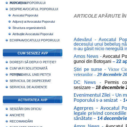
POPORULUI
AVOCAȚI AI POPORULUI
DESPRE AVOCATUL POPORULUI
Avocatul Poporului
ARTICOLE APĂRUTE ÎN 
Adjuncți ai Avocatului Poporului
Structura organizatorică
Atribuțiile Avocatului Poporului
Adevărul - Avocatul Pop
ECHIPA AVOCATULUI POPORULUI
decesului unui bebeluş năs
n-au găsit nicio neregulă in
CUM SESIZEZ AVP
Amos News -
Avocatul Po
gunoi din Botoşani
– 22 ap
DOREȘTI SĂ DEPUI O PETIȚIE?
CUM VA FI SOLUȚIONATĂ
Știri pe surse -
Victor Ci
veteranilor –
29 decembrie 2
PETIȚIA?
FORMULARUL UNEI PETIȚII
SERVICIUL DE DISPECERAT
DC News -
Permis co
sesizare –
18 decembrie 
SERVICIUL DE AUDIENȚE
Evenimentul Zilei – Un mi
Poporului s-a sesizat -
1
ACTIVITATEA AVP
Agerpres – Avocatul Pop
SESIZĂRI DIN OFICIU
legale privind concediile
ANCHETE
sănătate –
14 decembri
RECOMANDĂRI
Amos News -
Avocatul 