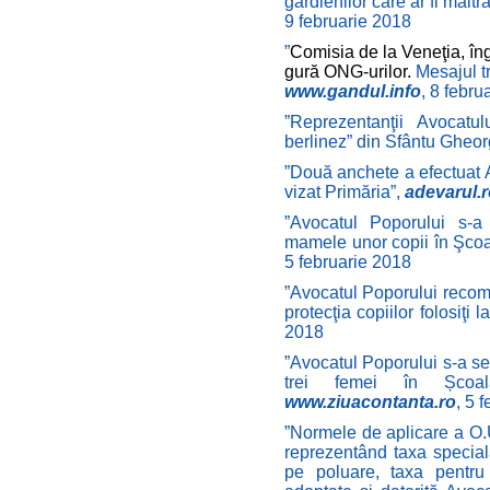
gardienilor care ar fi maltr
9 februarie 2018
”
Comisia de la Veneţia, în
gură ONG-urilor.
Mesajul t
www.gandul.info
, 8 febru
”Reprezentanţii Avocatu
berlinez” din Sfântu Gheo
”
Două anchete a efectuat 
vizat Primăria”,
adevarul.r
”
Avocatul Poporului s-a 
mamele unor copii în Şcoa
5 februarie 2018
”Avocatul Poporului rec
protecţia copiilor folosiţi l
2018
”Avocatul Poporului s-a ses
trei femei în Școal
www.ziuacontanta.ro
, 5 
”Normele de aplicare a O.U
reprezentând taxa special
pe poluare, taxa pentru