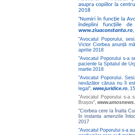
asupra copiilor la centr
2018
”
Numiri în funcție la Av
îndeplini funcțiile d
www.ziuaconstanta.ro
,
”
Avocatul Poporului, sesi
Victor Ciorbea anunță m
aprilie 2018
”Avocatul Poporului s-a se
paciente la Spitalul de Ur
martie 2018
”Avocatul Poporului. Sesiz
nevăzător căruia nu îi est
legal”,
www.juridice.ro
, 1
”Avocatul Poporului s-a se
Brașov”,
www.amosnews.
”Ciorbea cere la Înalta Cu
în instanta amenzile întoc
2017
”
Avocatul Poporului s-a aut