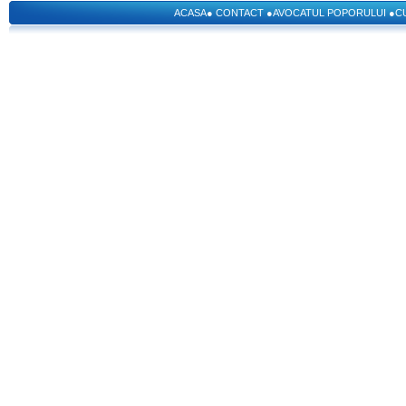
ACASA
●
CONTACT
●
AVOCATUL POPORULUI
●
C