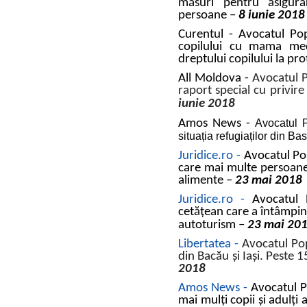
măsuri pentru asigura
persoane
–
8 iunie 2018
Curentul - Avocatul Pop
copilului cu mama medi
dreptului copilului la pro
All Moldova -
Avocatul P
raport special cu privire
iunie 2018
Amos News -
Avocatul P
situația refugiaților din Ba
Juridice.ro -
Avocatul Pop
care mai multe persoane
alimente –
23 mai 2018
Juridice.ro -
Avocatul 
cetățean care a întâmpina
autoturism –
23 mai 20
Libertatea -
Avocatul Popo
din Bacău și Iași. Peste 
2018
Amos News -
Avocatul P
mai mulți copii și adulț