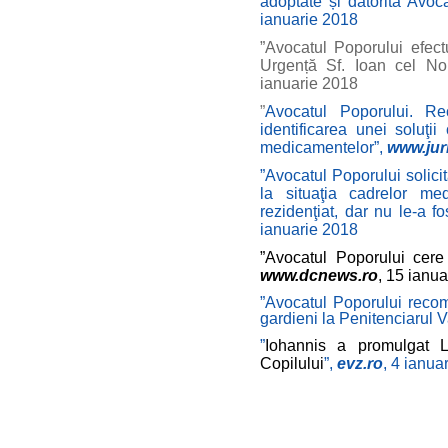
adoptate și datorită Avoc
ianuarie 2018
”Avocatul Poporului efec
Urgență Sf. Ioan cel N
ianuarie 2018
”
Avocatul Poporului. R
identificarea unei soluţi
medicamentelor”,
www.jur
”
Avocatul Poporului solicită
la situaţia cadrelor m
rezidenţiat, dar nu le-a fo
ianuarie 2018
”Avocatul Poporului cere
www.dcnews.ro
, 15 ianu
”Avocatul Poporului rec
gardieni la Penitenciarul V
”
Iohannis a promulgat L
Copilului
”,
evz.ro
, 4 ianua