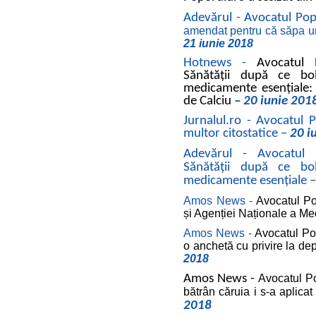
Adevărul - Avocatul Popo
amendat pentru că săpa un
21 iunie 2018
Hotnews -
Avocatul 
Sănătății după ce b
medicamente esențiale: C
de Calciu
– 20 iunie 201
Jurnalul.ro - Avocatul P
multor citostatice –
20 i
Adevărul -
Avocatul 
Sănătăţii după ce b
medicamente esenţiale 
Amos News -
Avocatul Pop
și Agenției Naționale a M
Amos News -
Avocatul Pop
o anchetă cu privire la de
2018
Amos News -
Avocatul Po
bătrân căruia i s-a aplic
2018