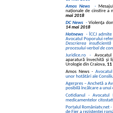
Amos News
-
Mesajul
naționale de cinstire a 
mai 2018
DC News
-
Violenţa dom
14 mai 2018
Hotnews
-
ÎCCJ admite 
Avocatul Poporului referi
Descrierea insuficientă
procesului-verbal de con
Juridice.ro -
Avocatul
aparatură învechită și l
Urologie din Craiova,
11
Amos News -
Avocatul
unor hotătâri ale Consili
Agerpres – Anchetă a Avo
posibilă încălcare a unu
Cotidianul -
Avocatul 
medicamentelor citostat
Portalul Româniatv.net 
de Fier a rezistenţei rom