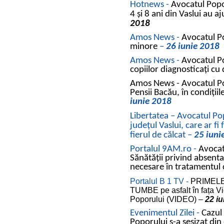
Hotnews -
Avocatul Popor
4 și 8 ani din Vaslui au a
2018
Amos News -
Avocatul Po
minore
–
26 iunie 2018
Amos News -
Avocatul Po
copiilor diagnosticați cu 
Amos News -
Avocatul P
Pensii Bacău, în condițiil
iunie 2018
Libertatea – Avocatul Popo
județul Vaslui, care ar fi
fierul de călcat –
25 iuni
Portalul 9AM.ro -
Avocat
Sănătății privind absent
necesare în tratamentul 
Portalul B 1 TV -
PRIMELE M
TUMBE pe asfalt în fața Vi
Poporului (VIDEO) –
22 i
Evenimentul Zilei -
Cazul 
Poporului s-a sesizat din 