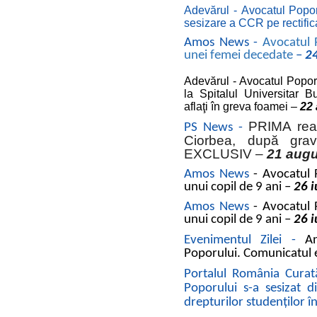
Adevărul - Avocatul Poporu
sesizare a CCR pe rectifi
Amos News -
Avocatul P
unei femei decedate
–
2
Adevărul - Avocatul Poporu
la Spitalul Universitar B
aflaţi în greva foamei –
22
PRIMA reac
PS News -
Ciorbea, după grave
EXCLUSIV –
21 augu
Amos News
-
Avocatul P
unui copil de 9 ani
–
26 i
Amos News
-
Avocatul P
unui copil de 9 ani
–
26 i
Evenimentul Zilei -
A
Poporului.
Comunicatul e
Portalul România Curat
Poporului s-a sesizat d
drepturilor studenților în