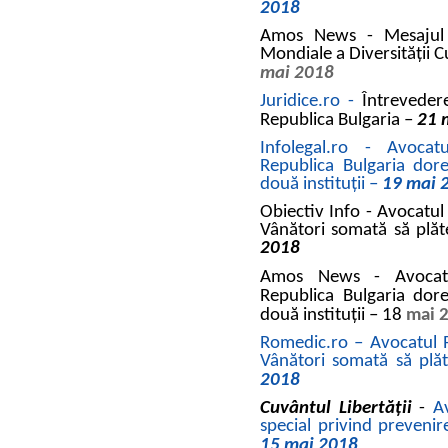
2018
Amos News -
Mesajul
Mondiale a Diversității C
mai 2018
Juridice.ro -
Întrevede
Republica Bulgaria –
21 
Infolegal.ro - Avoca
Republica Bulgaria dore
două instituţii –
19 mai 
Obiectiv Info - Avocatul 
Vânători somată să plăt
2018
Amos News -
Avoca
Republica Bulgaria dore
două instituții – 18
mai 
Romedic.ro – Avocatul Po
Vânători somată să plăt
2018
Cuvântul Libertății
-
A
special privind preveni
15 mai 2018