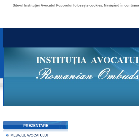
Site-ul Instituției Avocatul Poporului folosește cookies. Navigând în continu
PREZENTARE
MESAJUL AVOCATULUI