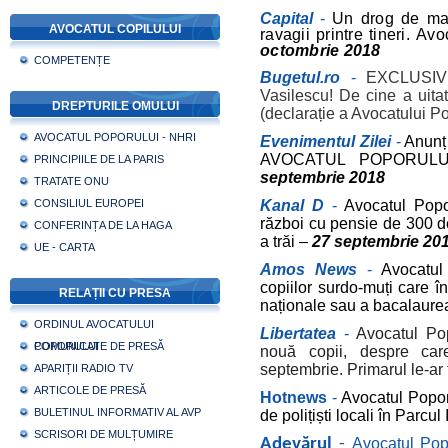
Capital
-
Un drog de mar
AVOCATUL COPILULUI
ravagii printre tineri.
Avoc
octombrie 2018
COMPETENȚE
Bugetul.ro
-
EXCLUSIV!
Vasilescu! De cine a uita
DREPTURILE OMULUI
(declarație a Avocatului P
AVOCATUL POPORULUI - NHRI
Evenimentul Zilei
-
Anun
AVOCATUL POPORULU
PRINCIPIILE DE LA PARIS
septembrie 2018
TRATATE ONU
CONSILIUL EUROPEI
Kanal D
-
Avocatul Popo
război cu pensie de 300 de
CONFERINȚA DE LA HAGA
a trăi –
27 septembrie 20
UE - CARTA
Amos News
-
Avocatul
copiilor surdo-muți care î
RELAȚII CU PRESA
naționale sau a bacalaure
ORDINUL AVOCATULUI
Libertatea
-
Avocatul Pop
POPORULUI
COMUNICATE DE PRESĂ
nouă copii, despre care
septembrie.
Primarul le-ar 
APARIȚII RADIO TV
ARTICOLE DE PRESĂ
Hotnews
-
Avocatul Poporu
BULETINUL INFORMATIV AL AVP
de polițiști locali în Parcu
SCRISORI DE MULȚUMIRE
Adevărul
-
Avocatul Popo