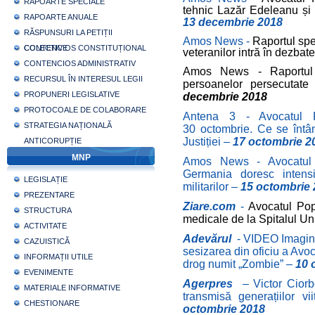
RAPOARTE SPECIALE
tehnic Lazăr Edeleanu și
RAPOARTE ANUALE
13 decembrie 2018
RĂSPUNSURI LA PETIȚII
Amos News -
Raportul spe
COLECTIVE
CONTENCIOS CONSTITUȚIONAL
veteranilor intră în dezbat
CONTENCIOS ADMINISTRATIV
Amos News -
Raportul
RECURSUL ÎN INTERESUL LEGII
persoanelor persecutate 
PROPUNERI LEGISLATIVE
decembrie 2018
PROTOCOALE DE COLABORARE
Antena 3 -
Avocatul
STRATEGIA NAȚIONALĂ
30 octombrie. Ce se întâ
Justiției –
17 octombrie 2
ANTICORUPȚIE
MNP
Amos News -
Avocatul
Germania doresc intensif
LEGISLAȚIE
militarilor
–
15 octombrie
PREZENTARE
Ziare.com
-
Avocatul Pop
STRUCTURA
medicale de la Spitalul Un
ACTIVITATE
Adevărul
-
VIDEO Imagini
CAZUISTICĂ
sesizarea din oficiu a Avo
INFORMAȚII UTILE
drog numit „Zombie” –
10 
EVENIMENTE
Agerpres
– Victor Ciorb
MATERIALE INFORMATIVE
transmisă generațiilor v
CHESTIONARE
octombrie 2018