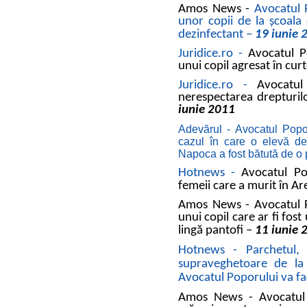
Amos News -
Avocatul P
unor copii de la școala 
dezinfectant –
19 iunie 
Juridice.ro -
Avocatul Po
unui copil agresat în cur
Juridice.ro -
Avocatul
nerespectarea drepturilo
iunie 2011
Adevărul - Avocatul Popor
cazul în care o elevă de
Napoca a fost bătută de 
Hotnews -
Avocatul Pop
femeii care a murit în Are
Amos News -
Avocatul P
unui copil care ar fi fost
lingă pantofi
–
11 iunie
Hotnews - Parchetul, 
supraveghetoare de la 
Avocatul Poporului va f
Amos News -
Avocatul