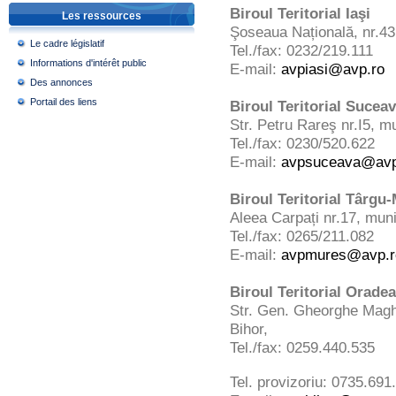
Biroul Teritorial Iaşi
Les ressources
Şoseaua Națională, nr.43, 
Le cadre législatif
Tel./fax: 0232/219.111
Informations d'intérêt public
E-mail:
avpiasi@avp.ro
Des annonces
Portail des liens
Biroul Teritorial Sucea
Str. Petru Rareş nr.I5, 
Tel./fax: 0230/520.622
E-mail:
avpsuceava@avp
Biroul Teritorial Târgu
Aleea Carpați nr.17, mun
Tel./fax: 0265/211.082
E-mail:
avpmures@avp.r
Biroul Teritorial Oradea
Str. Gen. Gheorghe Maghe
Bihor,
Tel./fax: 0259.440.535
Tel. provizoriu: 0735.691