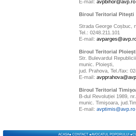
E-mail:
avpbihor@avp.ro
Biroul Teritorial Piteşti
Strada George Coșbuc, nr.
Tel.: 0248.211.101
E-mail:
avparges@avp.r
Biroul Teritorial Ploieşt
Str. Bulevardul Republicii
munic. Ploieşti,
jud. Prahova, Tel./fax: 0
E-mail:
avpprahova@avp
Biroul Teritorial Timişo
B-dul Revoluției 1989, nr
munic. Timişoara, jud.Tim
E-mail:
avptimis@avp.ro
ACASA
●
CONTACT
●
AVOCATUL POPORULUI
●
C