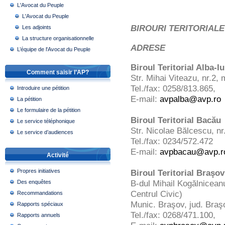
L'Avocat du Peuple
L'Avocat du Peuple
BIROURI TERITORIAL
Les adjoints
La structure organisationnelle
ADRESE
L’équipe de l'Avocat du Peuple
Biroul Teritorial Alba-Iu
Comment saisir l’AP?
Str. Mihai Viteazu, nr.2, 
Tel./fax: 0258/813.865,
Introduire une pétition
E-mail:
avpalba@avp.ro
La pétition
Le formulaire de la pétition
Biroul Teritorial Bacău
Le service téléphonique
Str. Nicolae Bălcescu, nr
Le service d’audiences
Tel./fax: 0234/572.472
E-mail:
avpbacau@avp.r
Activité
Propres initiatives
Biroul Teritorial Braşov
B-dul Mihail Kogălnicean
Des enquêtes
Centrul Civic)
Recommandations
Munic. Braşov, jud. Braş
Rapports spéciaux
Tel./fax: 0268/471.100,
Rapports annuels