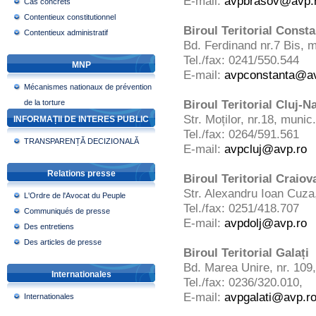
E-mail:
avpbrasov@avp.
Cas concrets
Contentieux constitutionnel
Biroul Teritorial Const
Contentieux administratif
Bd. Ferdinand nr.7 Bis, 
Tel./fax: 0241/550.544
MNP
E-mail:
avpconstanta@av
Mécanismes nationaux de prévention
Biroul Teritorial Cluj-
de la torture
Str. Moților, nr.18, munic
INFORMAȚII DE INTERES PUBLIC
Tel./fax: 0264/591.561
TRANSPARENȚĂ DECIZIONALĂ
E-mail:
avpcluj@avp.ro
Relations presse
Biroul Teritorial Craiov
Str. Alexandru Ioan Cuza,
L'Ordre de l'Avocat du Peuple
Tel./fax: 0251/418.707
Communiqués de presse
E-mail:
avpdolj@avp.ro
Des entretiens
Des articles de presse
Biroul Teritorial Galați
Bd. Marea Unire, nr. 109, 
Internationales
Tel./fax: 0236/320.010,
E-mail:
avpgalati@avp.r
Internationales